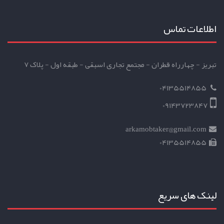
اطلاعات تماس
تبریز - چهارراه قطران - مجتمع تجاری اسبقی - طبقه اول - پلاک 7
04135514855
09143723847
arkamobtaker@gmail.com
04135514855
لینک های سریع