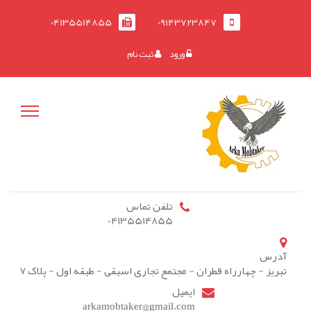
04135514855
09143723847
ورود
ثبت نام
تلفن تماس
04135514855
آدرس
تبریز - چهارراه قطران - مجتمع تجاری اسبقی - طبقه اول - پلاک 7
ایمیل
arkamobtaker@gmail.com