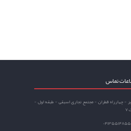
اعات تماس
یز - چهارراه قطران - مجتمع تجاری اسبقی - طبقه اول -
 7
041