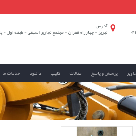
آدرس
04
تبریز - چهارراه قطران - مجتمع تجاری اسبقی - طبقه اول - پلا
اوير
پرسش و پاسخ
مقالات
کلیپ
دانلود
خدمات ما