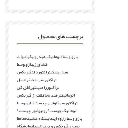
برچسب های محصول
بازو وسط اتوماتیک هیدرولیکی
ادوات
کشاورزی
بازو وسط
هیدرولیکی
تراکتور
دقت
گیربکس
تراکتور
سرعت
دیفرانسل
تراکتور
راحتی
شیرقفل کن
اتوماتیک
ترفند محافظت از گیربکس
تراکتور
سیکلوتیلر چیست؟
بازو وسط
اتوماتیک چیست؟
روتیواتور چیست؟
بازو وسط رزوه ای
نمایشگاه مشهد
محافظ
پمپ و گیربکس و دیفرانسیل
نمایشگاه