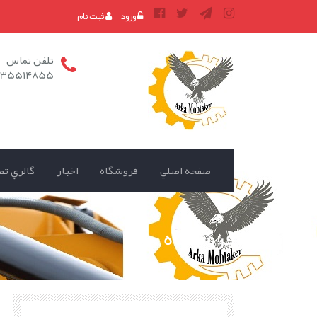
ورود
ثبت نام
تلفن تماس
135514855
صفحه اصلي
فروشگاه
اخبار
گالري تص
فروشگاه